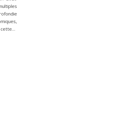
ultiples
rofondie
omiques,
 cette…