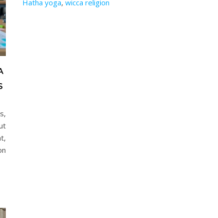
Hatha yoga
,
wicca religion
A
S
s,
ut
t,
on