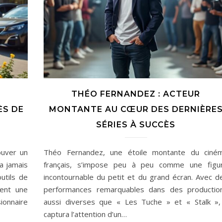
THÉO FERNANDEZ : ACTEUR
ÈS DE
MONTANTE AU CŒUR DES DERNIÈRE
SÉRIES À SUCCÈS
ouver un
Théo Fernandez, une étoile montante du ciné
a jamais
français, s’impose peu à peu comme une figu
utils de
incontournable du petit et du grand écran. Avec d
rent une
performances remarquables dans des productio
ionnaire
aussi diverses que « Les Tuche » et « Stalk », 
captura l’attention d’un…