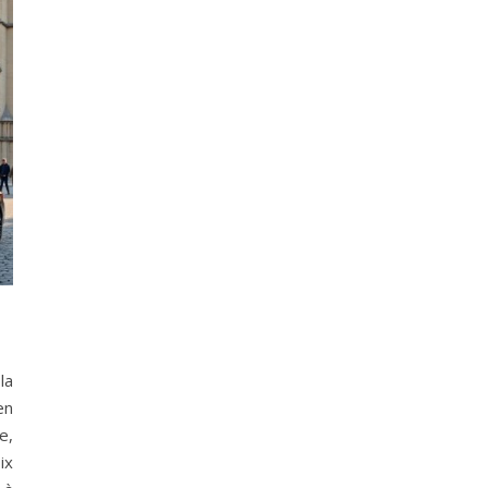
?
la
en
e,
ix