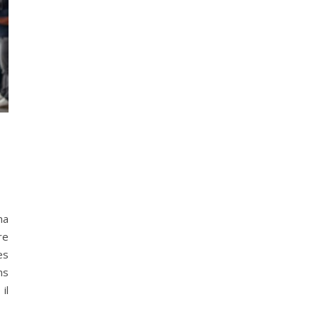
S
ma
re
es
ns
il