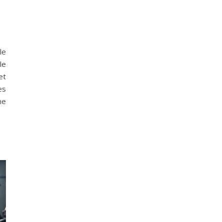
le
le
et
es
ne