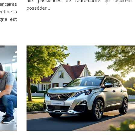
aux passionnés de l’automobile qui aspirent
ncaires
posséder…
nt de la
igne est