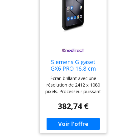
Siemens Gigaset
GX6 PRO 16,8 cm
Double SIM 5G Un
Écran brillant avec une
smartphone
résolution de 2412 x 1080
robuste et
pixels. Processeur puissant
performant pour
MediaTek pour des
tous vos besoins.
382,74 €
performances rapides.
Double SIM vous permet
de gérer deux lignes
téléphoniques facilement.
Batterie longue durée de
5000 mAh pour tenir toute