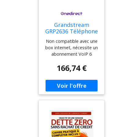
Grandstream
GRP2636 Téléphone
IP avec 12 lignes et
Non compatible avec une
module d'extension
box internet, nécessite un
avec 24 touches
abonnement VoIP 6
pour gérer un grand
comptes SIP et 12 lignes
nombre d'appels
166,74 €
Écran LCD couleur TFT de
4,3 pouces Rj9 et
connexion de casque USB,
permet EHS pour
Plantronics Ports Ethernet
2 Gb 10/100/1000 Mbps et
PoE Faceplate pour la
personnalisation du logo
Wi-fi double bande (2,4
GHz et 5 GHz) et
Bluetooth Technologie