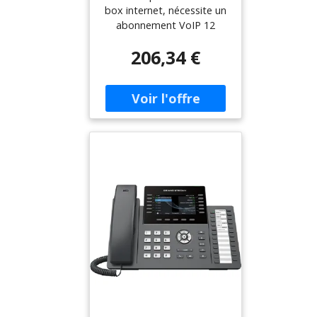
avec connectivité
box internet, nécessite un
WiFi, pouvant gérer
abonnement VoIP 12
jusqu'à 6 comptes
lignes, 6 comptes SIP
SIP et 12 lignes.
206,34 €
Écran tactile de 7 pouces
Haut-parleur full-duplex
avec audio HD Ports
Ethernet 2 Gb, PoE
Bluetooth Panneau avant
interchangeable pour la
personnalisation Prise RJ9
pour casque d'écoute
permettant l'EHS avec
Poly Wi-Fi bi-bande intégré
(2.4Ghz et 5Ghz).