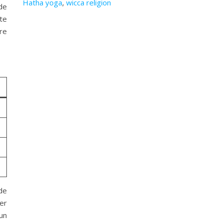
Hatha yoga
,
wicca religion
 de
te
tre
de
er
un