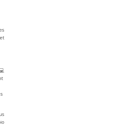
des
et
💻
nt
es
lus
bio