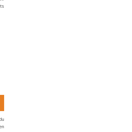
ts
du
 en