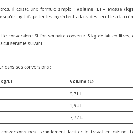
tres, il existe une formule simple :
Volume (L) = Masse (kg)
orsqu’il s’agit d’ajuster les ingrédients dans des recette à la cr
e conversion : Si l’on souhaite convertir 5 kg de lait en litres,
calcul serait le suivant :
eur dans ses conversions :
(kg/L)
Volume (L)
9,71 L
1,94 L
7,77 L
onversions peut grandement faciliter le travail en cuisine. L