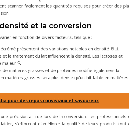
nt scanner facilement les quantités requises pour créer des pla
ision.
 densité et la conversion
varier en fonction de divers facteurs, tels que :
-écrémé présentent des variations notables en densité 🥛📊
et le traitement du lait influencent la densité. Les lactoses et
e majeur 🔍
 de matières grasses et de protéines modifie également la
e en matières grasses sera plus dense qu’un lait faible en matières
ncha pour des repas conviviaux et savoureux
 une précision accrue lors de la conversion. Les professionnels 
itier, s’efforcent d’améliorer la qualité de leurs produits tout