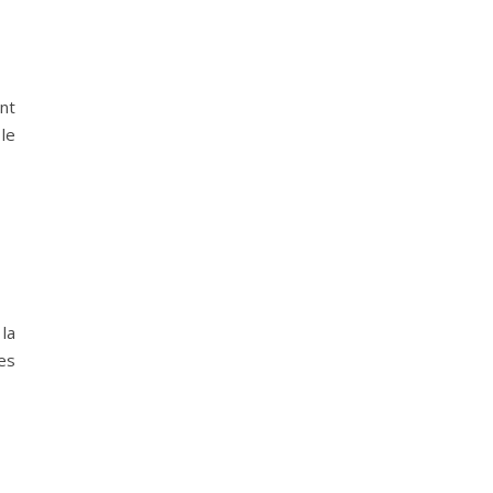
nt
le
la
ses