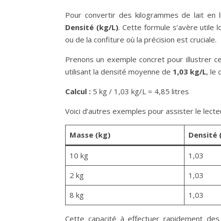
Pour convertir des kilogrammes de lait en li
Densité (kg/L)
. Cette formule s’avère utile l
ou de la confiture où la précision est cruciale.
Prenons un exemple concret pour illustrer cett
utilisant la densité moyenne de
1,03 kg/L
, le 
Calcul :
5 kg / 1,03 kg/L = 4,85 litres
Voici d’autres exemples pour assister le lect
Masse (kg)
Densité 
10 kg
1,03
2 kg
1,03
8 kg
1,03
Cette capacité à effectuer rapidement des c