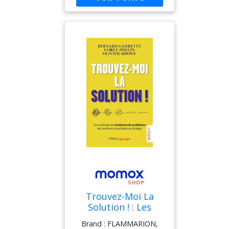
Citations Et
Ma petite librairie
Diplôme Du Meilleur
Instituteur
Trouvez-Moi La
Solution ! : Les
Méthodes De
Brand : FLAMMARION,
Résolution De