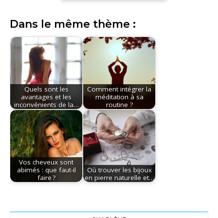
Dans le même thème :
Quels sont les
Comment intégrer la
avantages et les
méditation à sa
inconvénients de la…
routine ?
Vos cheveux sont
abimés : que faut-il
Où trouver les bijoux
faire ?
en pierre naturelle et…