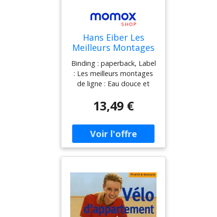
Hans Eiber Les
Meilleurs Montages
De Ligne : Eau
Binding : paperback, Label
Douce Et Mer : 32
: Les meilleurs montages
Noeuds De Pêche
de ligne : Eau douce et
Pas À Pas, 64
mer, Format : big_book,
Montages De Bas De
13,49 €
medium : paperback,
Ligne
numberOfPages : 160,
publicationDate : 2024-05-
17, authors : Hans Eiber,
languages : french, ISBN :
2351913205