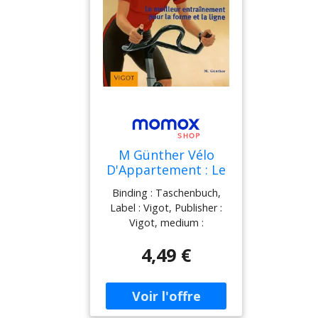
M Günther Vélo
D'Appartement : Le
Meilleur
Binding : Taschenbuch,
Entraînement Pour
Label : Vigot, Publisher :
La Forme Et La
Vigot, medium :
Ligne
Taschenbuch,
4,49 €
publicationDate : 2005-12-
01, authors : M Günther,
languages : french, ISBN :
2711417611